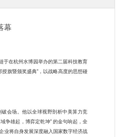
落幕
算红链于在杭州水博园举办的第二届科技教育
部授旗暨颁奖盛典”，以战略高度的思想碰
。
划破会场。他以全球视野剖析中美算力竞
算域争雄起，博弈定乾坤” 的金句响起，全
志着企业将自身发展深度融入国家数字经济战