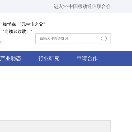
进入>>中国移动通信联合会
产业动态
行业研究
申请合作