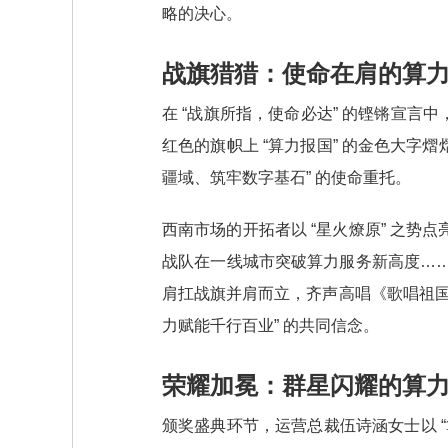
略的决心。
战旗猎猎：使命在肩的算
在 “战旗所指，使命必达” 的铿锵宣
红色的旗帜上 “算力报国” 的金色大字
疆域、筑牢数字基石” 的使命重托。
西南市场的开拓者以 “星火燎原” 之势
战队在一线城市突破算力服务新高度…
肩扛战旗并肩而立，齐声高唱《歌唱祖国
力赋能千行百业” 的共同信念。
荣耀加冕：群星闪耀的算
颁奖盛典环节，运营总裁伍诗涵女士以 