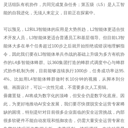
灵活组队有机协作，共同完成复杂任务；第五级（L5）是人工智
能的自我进化，无须人来定义，目前正在探索中。
可以预见，L2和L3智能体的应用是大势所趋，L2智能体更适合技
术开发人员，L3智能体更适合普通员工和基层领导。但目前L3智
能体大多在单个任务超过100步之后就开始拒绝或错误地理解指
令，因此我们要在L3智能体单兵作战的基础上升级为多方有机协
作的L4多智能体蜂群。以360集团打造的蜂群式调度中心与蜂群
式协作机制为例，目前能够连续执行1000步，任务成功率达95.
4%。比如用L4智能体蜂群做时长10分钟的视频，从脚本到分
镜、画面设计，可以一次性完成，不需要多次人工剪辑。
毋庸置疑，AI将成为数字化的顶峰，但安全仍是数字化底座。因
此，为更好地推动AI安全发展，我们要尽快摆脱安全运营专家稀
缺的困境，特别是针对目前很多企业面临的安全运营挑战，内部
很多软硬件不能自动发现和抵御攻击，仍需大量安全运营专家在