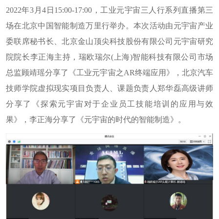
2022年
3
月
4
日
1
5
:
00
-
17
:
00
，工业元宇宙三人行系列直播第三
场在北京中国智能制造万里行
举办。本次活动由
元宇宙产业
委联席秘书长、北京金山顶尖科技股份有限公司元宇宙研究
院院长李正海
主持，瑞欧瑞尔
(上海
)
智能科技有限公司市场
总监顾靖瑶分享了《工业元宇宙之
A
R
终端应用》，北京汽车
技师学院虚拟现实项目负责人、课题负责人郑华磊高级讲师
分享了《探索元宇宙对于企业员工技能培训的应用与效
果》，李正海分享了《元宇宙的时代的智能制造》。