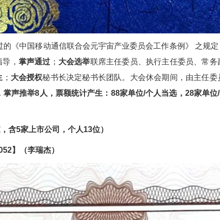
过的《中国移动通信联合会元宇宙产业委员会工作条例》 之规定
指导，
掌声通过
；
大会选举
联席主任委员、执行主任委员、常务
生
；
大会授权
秘书长决定秘书长团队。大会休会期间，由主任委
人，掌声推举8人，票额统计产生：
88
家单位/个人当选，28家单位
家，含5家上市公司，个人13位）
052】（李瑞杰）