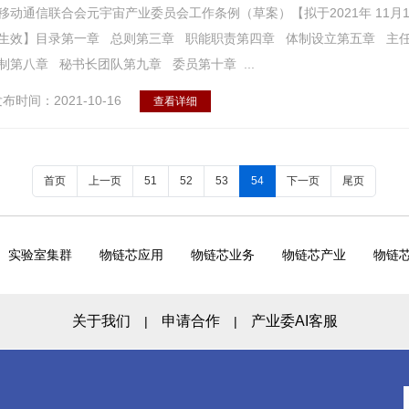
移动通信联合会元宇宙产业委员会工作条例（草案）【拟于2021年 11
生效】目录第一章 总则第三章 职能职责第四章 体制设立第五章 主
制第八章 秘书长团队第九章 委员第十章 ...
布时间：2021-10-16
查看详细
首页
上一页
51
52
53
54
下一页
尾页
实验室集群
物链芯应用
物链芯业务
物链芯产业
物链
关于我们
申请合作
产业委AI客服
|
|