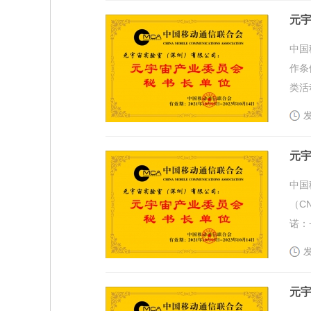
元宇
中国
作条
类活
发
元宇
中国
（C
诺：
发
元宇