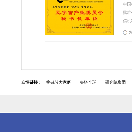
中国
批准
信机
发
友情链接
：
物链芯大家庭
央链全球
研究院集团