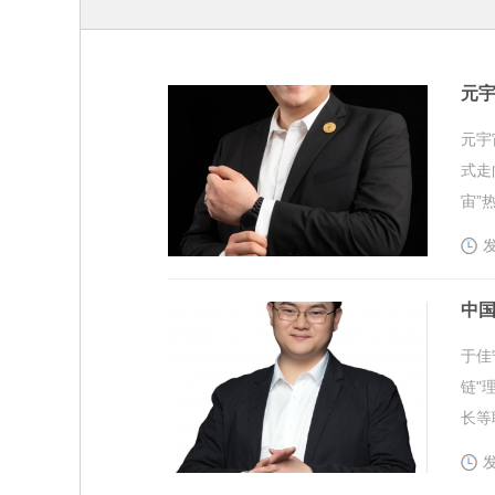
元
元宇
式走
宙”
发
中
于佳
链"
长等
发