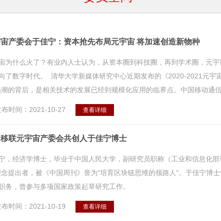
宇宙产委会于佳宁：资本抢先布局元宇宙 将加速创造新物种
宙为什么火了？有业内人士认为，从资本圈到科技圈，再到学术圈，元宇
向了数字时代。 清华大学新媒体研究中心近期发布的《2020-2021元
热潮的背后，是相关技术的发展已经到规模化应用的临界点。中国移动通信联
布时间：2021-10-27
查看详细
国移联元宇宙产委会共创人于佳宁博士
宁，经济学博士，毕业于中国人民大学，副研究员职称（工业和信息化部
理念提出者，被《中国周刊》誉为"培育区块链思维的领路人"。于佳宁博
职务，曾参与多项国家政策起草研究工作。
布时间：2021-10-19
查看详细