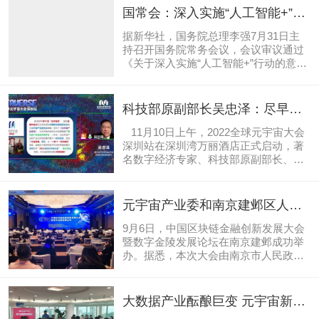
意见反馈信息表》（见附件2）发送至
国常会：深入实施“人工智能+”行
KJBZ@miit.gov.cn（邮件主题注明：元
动，大力推进人工智能规模化商
宇宙产业综合标准化体系建设指南
据新华社，国务院总理李强7月31日主
业化应用
（2026版）征求意见反馈）。公示时
持召开国务院常务会议，会议审议通过
间：2025年12月13日－2026年1月11日
《关于深入实施“人工智能+”行动的意
联系电话：010-68205241阅读原文获取
见》。会议指出，当前人工智能技术加
附件：1.《元宇宙产业综合标准化体系
速迭代演进，要深入实施“人工智能+”行
建设指南（2026版）》（征求意见稿）
动，大力推进人工智能规模化商业化应
科技部原副部长吴忠泽：尽早抢
2.征求意见反馈信息表工业和信息化部
用，充分发挥我国产业体系完备、市场
占元宇宙高地，掌握下一代互联
科技司2025年12月12日
规模大、应用场景丰富等优势，推动人
11月10日上午，2022全球元宇宙大会
网的话语权和主动权
工智能在经济社会发展各领域加快普
深圳站在深圳湾万丽酒店正式启动，著
及、深度融合，形成以创新带应用、以
名数字经济专家、科技部原副部长、第
应用促创新的良性循环。政府部门和国
十一届全国人大教科文卫委员会委员和
有企业要强化示范引领，通过开放场景
元宇宙发展“守望者”吴忠泽发表视频开
等支持技术落地。要着力优化人工智能
幕致辞并讲话，全球的元宇宙建设正在
元宇宙产业委和南京建邺区人民
创新生态，强化算力、算法和数据供
全面开启，助推数字经济迈向新的发展
政府共话金融创新
给，加大政策支持力度，加强人才队伍
阶段。世界元宇宙大会启动仪式 据了
9月6日，中国区块链金融创新发展大会
建设，构建开源开放生态体系，为产业
解，举办本次元宇宙大会的目的，旨在
暨数字金陵发展论坛在南京建邺成功举
发展壮大提供有力支撑。要提升安全能
汇聚政、产、学、研、用多方共同助推
办。据悉，本次大会由南京市人民政
力水平，加快形成动态敏捷、多元协同
数字产业化及数字经济发展，配合深圳
府、中国移动通信联合会、江苏省工业
的人工智能治理格局。
地方发展政策，汇集粤港澳大湾区地区
和信息化厅指导，南京市建邺区人民政
优势资源，构建元宇宙产业集群，为深
府、中国移动通信联合会元宇宙产业委
大数据产业酝酿巨变 元宇宙新格
圳注入数字升级新要素、经济发展新动
员会（下称“元宇宙产业委”）和江苏大
局呼之欲出——中关村大数据产