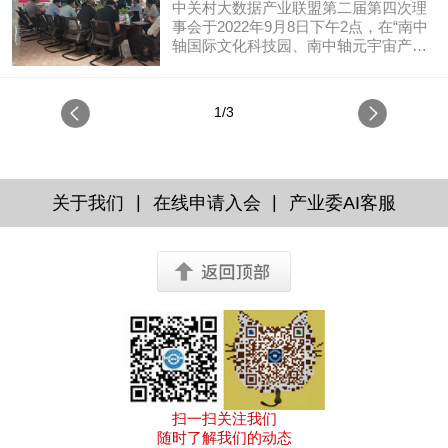
能。深圳站是全...
数据联盟共同主办，以“链接金融新基建
中关村大数据产业联盟第二届第四次理
业联盟第二届第四次理事会在京
拥抱数字新浪潮”为主题。政府、金融机
事会于2022年9月8日下午2点，在“南中
构、行业协会和企业代表等各界大咖齐
轴国际文化科技园、南中轴元宇宙产业
成功举办
聚一堂，共同探索发展区块链金融“南京
基地”成功召开。
样板”，打造长三角数字经济总部高地，
共谋南京数字经济高质量发展。
1/3
|
|
关于我们
在线申请入会
产业委AI客服
扫一扫关注我们
随时了解我们的动态